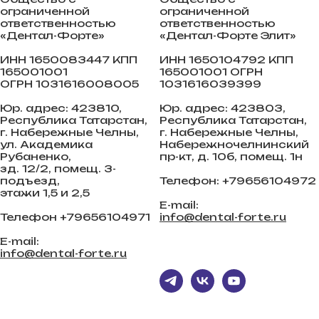
ограниченной
ограниченной
ответственностью
ответственностью
«Дентал-Форте»
«Дентал-Форте Элит»
ИНН 1650083447 КПП
ИНН 1650104792 КПП
165001001
165001001 ОГРН
ОГРН 1031616008005
1031616039399
Юр. адрес: 423810,
Юр. адрес: 423803,
Республика Татарстан,
Республика Татарстан,
г. Набережные Челны,
г. Набережные Челны,
ул. Академика
Набережночелнинский
Рубаненко,
пр-кт, д. 10б, помещ. 1н
зд. 12/2, помещ. 3-
подъезд,
Телефон: +79656104972
этажи 1,5 и 2,5
E-mail:
Телефон +79656104971
info@dental-forte.ru
E-mail:
info@dental-forte.ru