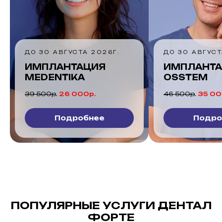
Забота о 
поколении
ДО 30 АВГУСТА 2026Г.
с огранич
ИМПЛАНТАЦИЯ
возможно
OSSTEM
СКИДК
46 500р
.
35 000р.
Подробнее
Подро
ПОПУЛЯРНЫЕ УСЛУГИ ДЕНТАЛ
ФОРТЕ