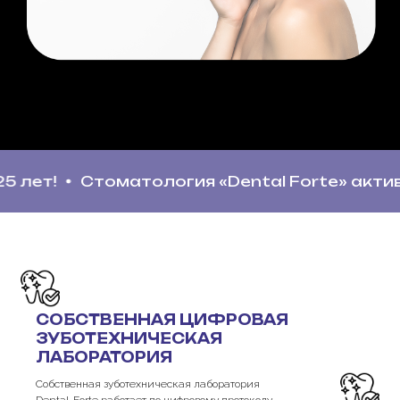
матология «Dental Forte» активно развивае
СОБСТВЕННАЯ ЦИФРОВАЯ
ЗУБОТЕХНИЧЕСКАЯ
ЛАБОРАТОРИЯ
Собственная зуботехническая лаборатория