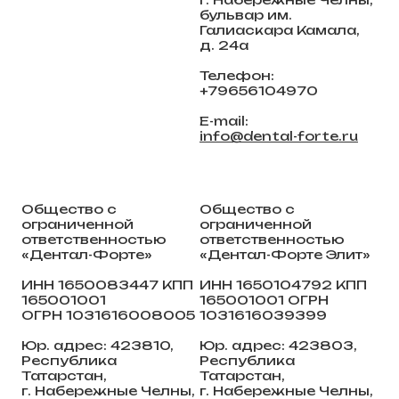
бульвар им.
Галиаскара Камала,
д. 24а
Телефон:
+79656104970
E-mail:
info@dental-forte.ru
Общество с
Общество с
ограниченной
ограниченной
ответственностью
ответственностью
«Дентал-Форте»
«Дентал-Форте Элит»
ИНН 1650083447 КПП
ИНН 1650104792 КПП
165001001
165001001 ОГРН
ОГРН 1031616008005
1031616039399
Юр. адрес: 423810,
Юр. адрес: 423803,
Республика
Республика
Татарстан,
Татарстан,
г. Набережные Челны,
г. Набережные Челны,