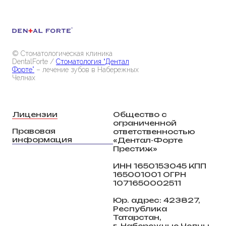
© Стоматологическая клиника
DentalForte /
Стоматология “Дентал
Форте”
– лечение зубов в Набережных
Челнах
Лицензии
Общество с
ограниченной
Правовая
ответственностью
информация
«Дентал-Форте
Престиж»
ИНН 1650153045 КПП
165001001 ОГРН
1071650002511
Юр. адрес: 423827,
Республика
Татарстан,
г. Набережные Челны,