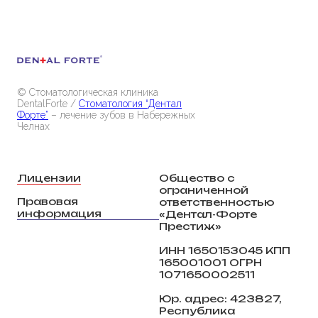
© Стоматологическая клиника
DentalForte /
Стоматология “Дентал
Форте”
– лечение зубов в Набережных
Челнах
Лицензии
Общество с
ограниченной
Правовая
ответственностью
информация
«Дентал-Форте
Престиж»
ИНН 1650153045 КПП
165001001 ОГРН
1071650002511
Юр. адрес: 423827,
Республика