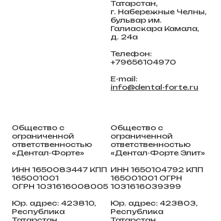
Татарстан,
г. Набережные Челны,
бульвар им.
Галиаскара Камала,
д. 24а
Телефон:
+79656104970
E-mail:
info@dental-forte.ru
Общество с
Общество с
ограниченной
ограниченной
ответственностью
ответственностью
«Дентал-Форте»
«Дентал-Форте Элит»
ИНН 1650083447 КПП
ИНН 1650104792 КПП
165001001
165001001 ОГРН
ОГРН 1031616008005
1031616039399
Юр. адрес: 423810,
Юр. адрес: 423803,
Республика
Республика
Татарстан,
Татарстан,